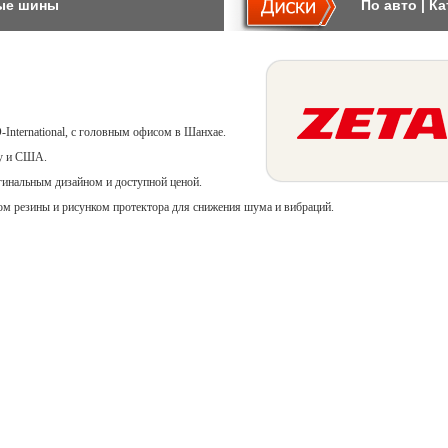
ые шины
По авто
|
Ка
-International, с головным офисом в Шанхае.
пу и США.
инальным дизайном и доступной ценой.
ом резины и рисунком протектора для снижения шума и вибраций.