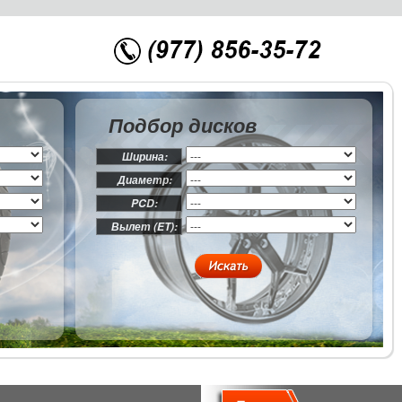
Подбор дисков
Ширина:
Диаметр:
PCD:
Вылет (ET):