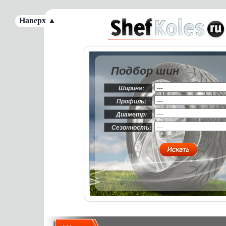
Наверх ▲
Подбор шин
Ширина:
Профиль:
Диаметр:
Сезонность: