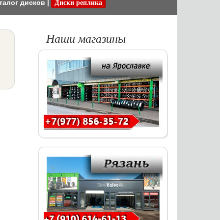
талог дисков
|
Диски реплика
Наши магазины