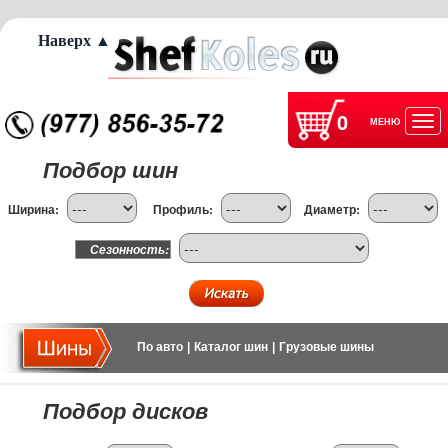
Наверх ▲
0
МЕНЮ
Отк
Подбор шин
нав
Ширина:
Профиль:
Диаметр:
Сезонность:
По авто
|
Каталог шин
|
Грузовые шины
Подбор дисков