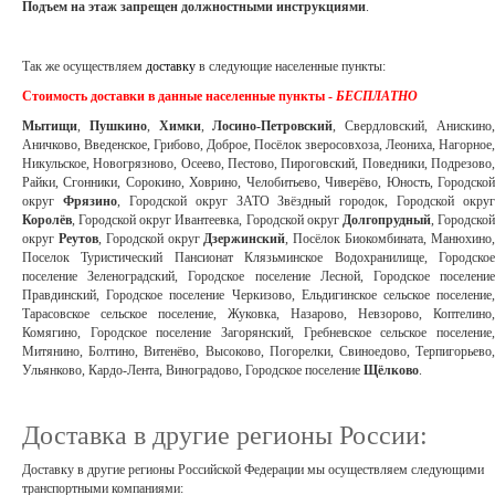
Подъем на этаж запрещен должностными инструкциями
.
Так же осуществляем
доставку
в следующие населенные пункты:
Стоимость доставки в данные населенные пункты -
БЕСПЛАТНО
Мытищи
,
Пушкино
,
Химки
,
Лосино-Петровский
, Свердловский, Анискино
Аничково, Введенское, Грибово, Доброе, Посёлок зверосовхоза, Леониха, Нагорное,
Никульское, Новогрязново, Осеево, Пестово, Пироговский, Поведники, Подрезово,
Райки, Сгонники, Сорокино, Ховрино, Челобитьево, Чиверёво, Юность, Городской
округ
Фрязино
, Городской округ ЗАТО Звёздный городок, Городской округ
Королёв
, Городской округ Ивантеевка, Городской округ
Долгопрудный
, Городско
округ
Реутов
, Городской округ
Дзержинский
, Посёлок Биокомбината, Манюхино
Поселок Туристический Пансионат Клязьминское Водохранилище, Городское
поселение Зеленоградский, Городское поселение Лесной, Городское поселение
Правдинский, Городское поселение Черкизово, Ельдигинское сельское поселение,
Тарасовское сельское поселение, Жуковка, Назарово, Невзорово, Коптелино,
Комягино, Городское поселение Загорянский, Гребневское сельское поселение,
Митянино, Болтино, Витенёво, Высоково, Погорелки, Свиноедово, Терпигорьево,
Ульянково, Кардо-Лента, Виноградово, Городское поселение
Щёлково
.
Доставка в другие регионы России:
Доставку в другие регионы Российской Федерации мы осуществляем следующими
транспортными компаниями: