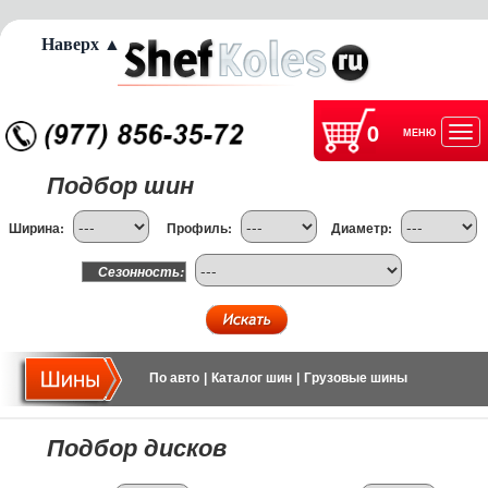
Наверх ▲
0
МЕНЮ
Отк
Подбор шин
нав
Ширина:
Профиль:
Диаметр:
Сезонность:
По авто
|
Каталог шин
|
Грузовые шины
Подбор дисков