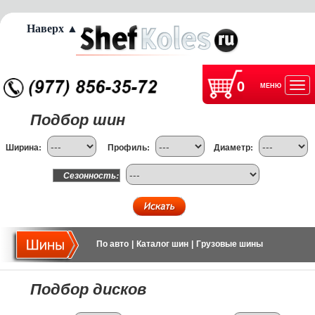
Наверх ▲
0
МЕНЮ
Отк
Подбор шин
нав
Ширина:
Профиль:
Диаметр:
Сезонность:
По авто
|
Каталог шин
|
Грузовые шины
Подбор дисков