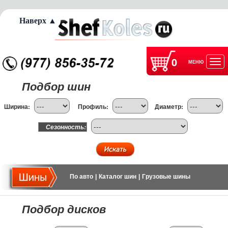
Наверх ▲
0
МЕНЮ
Отк
Подбор шин
нав
Ширина:
Профиль:
Диаметр:
Сезонность:
По авто
|
Каталог шин
|
Грузовые шины
Подбор дисков