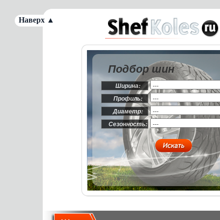
Наверх ▲
Подбор шин
Ширина:
Профиль:
Диаметр:
Сезонность: