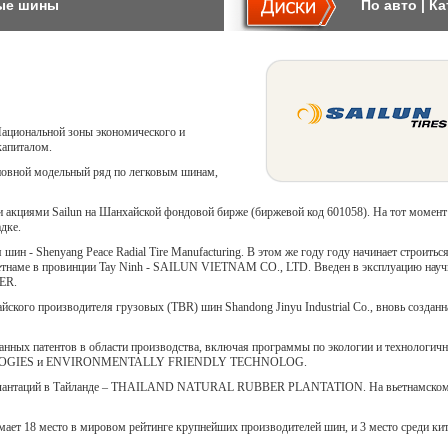
ые шины
По авто
|
Ка
Национальной зоны экономического и
капиталом.
новной модельный ряд по легковым шинам,
и акциями Sailun на Шанхайской фондовой бирже (биржевой код 601058). На тот момент
дке.
н - Shenyang Peace Radial Tire Manufacturing. В этом же году году начинает строиться
ьетнаме в провинции Tay Ninh - SAILUN VIETNAM CO., LTD. Введен в эксплуацию науч
ER.
йского производителя грузовых (TBR) шин Shandong Jinyu Industrial Co., вновь созданн
ванных патентов в области производства, включая программы по экологии и технологич
OLOGIES и ENVIRONMENTALLY FRIENDLY TECHNOLOG.
ных плантаций в Тайланде – THAILAND NATURAL RUBBER PLАNTATION. На вьетнамском
нимает 18 место в мировом рейтинге крупнейших производителей шин, и 3 место среди ки