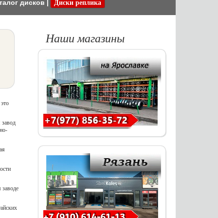
талог дисков
|
Диски реплика
Наши магазины
 это
 завод
но-
ая
ности
 заводе
тайских