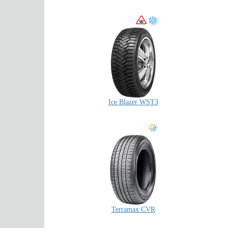
Ice Blazer WST3
Terramax CVR