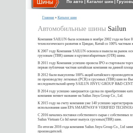
По авто
|
Каталог шин
|
Грузов
Главная
»
Каталог шин
Автомобильные шины
Sailun
Компания SAILUN была основана в ноябре 2002 года на базе 
технологического развития в Циндао, Китай со 100% частным 
К 2007 году Компания SAILUN освоила и вывела на рынок ос
грузовым (TBR) шинам и крупногабаритным (OTR) шина.
В 2011 году Компания успешно провела IPO и стартовали торг
первая публичная частная китайская компания на данной площа
В 2012 были выкуплены 100% акций китайского производителя ши
по производству легковых (PCR) и грузовых (TBR) шин во В
исследовательский центр SAILUN JINYU GROUP R&D CENT
В 2014 году успешно завершается сделка по приобретению кита
компания меняет название на Sailun Jinyu Group Co., Ltd.
К 2015 году на счету компании уже 140 успешно зарегистриро
использования шин EPA SMARTWAY® VERIFIED TECHN
С 2016 начались поставки собственного сырья с собствен
Sailun Vietnam Co ltd начат выпуск грузовых(TBR) шин.
По итогам 2016 года компания Sailun Jinyu Group Co., Ltd за
производителей.