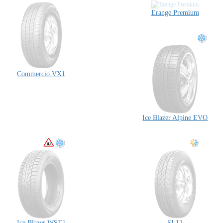
Erange Premium
Commercio VX1
Ice Blazer Alpine EVO
Ice Blazer WST1
SL12