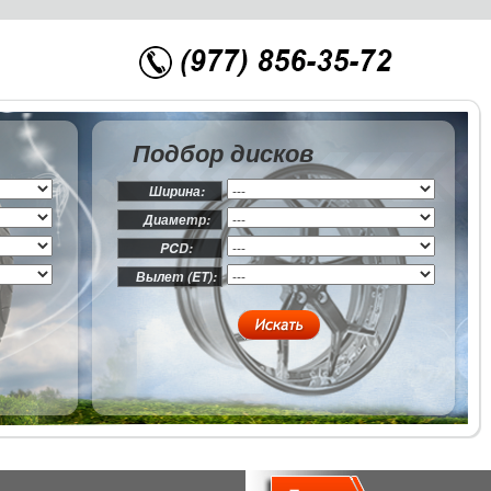
Подбор дисков
Ширина:
Диаметр:
PCD:
Вылет (ET):