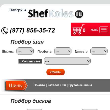
Наверх ▲
0
МЕНЮ
Отк
Подбор шин
нав
Ширина:
Профиль:
Диаметр:
Сезонность:
По авто
|
Каталог шин
|
Грузовые шины
Подбор дисков