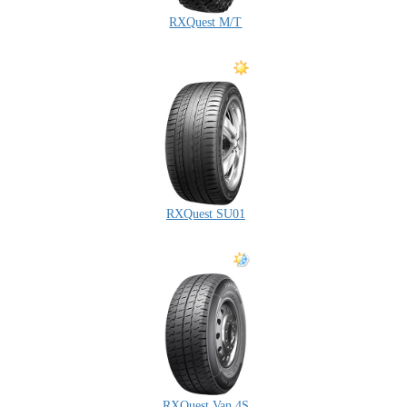
RXQuest M/T
RXQuest SU01
RXQuest Van 4S