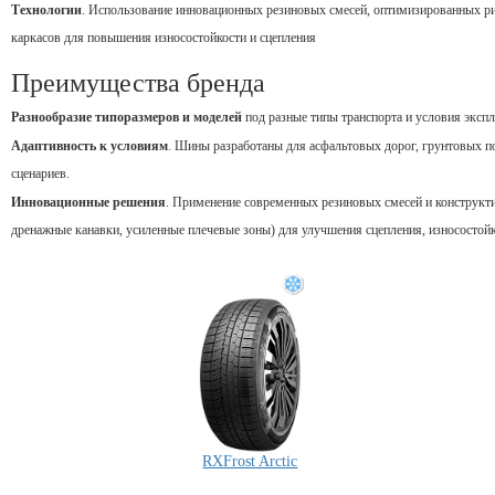
Технологии
.
Использование
инновационных
резиновых
смесей,
оптимизированных
ри
каркасов
для
повышения
износостойкости
и
сцепления
Преимущества
бренда
Разнообразие
типоразмеров
и
моделей
под
разные
типы
транспорта
и
условия
экспл
Адаптивность
к
условиям
.
Шины
разработаны
для
асфальтовых
дорог,
грунтовых
п
сценариев.
Инновационные
решения
.
Применение
современных
резиновых
смесей
и
конструкт
дренажные
канавки,
усиленные
плечевые
зоны)
для
улучшения
сцепления,
износостой
RXFrost Arctic