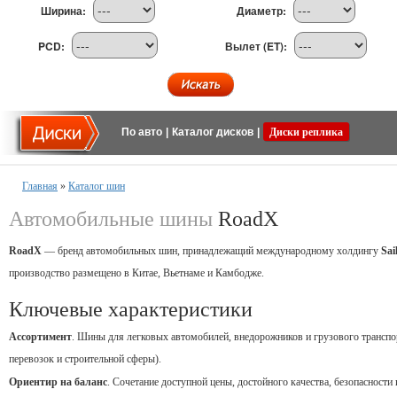
Ширина:
Диаметр:
PCD:
Вылет (ET):
По авто
|
Каталог дисков
|
Диски реплика
Главная
»
Каталог шин
Автомобильные шины
RoadX
RoadX
— бренд
автомобильных
шин,
принадлежащий
международному
холдингу
Sai
производство
размещено
в
Китае,
Вьетнаме
и
Камбодже.
Ключевые
характеристики
Ассортимент
.
Шины
для
легковых
автомобилей,
внедорожников
и
грузового
транспо
перевозок
и
строительной
сферы).
Ориентир
на
баланс
.
Сочетание
доступной
цены,
достойного
качества,
безопасности