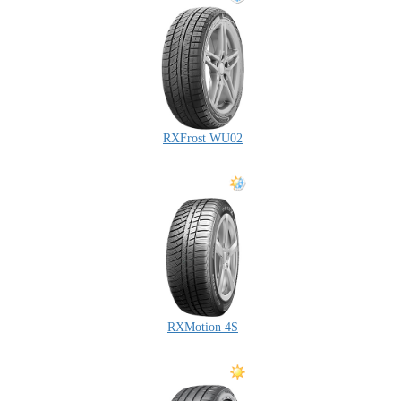
RXFrost WU02
RXMotion 4S