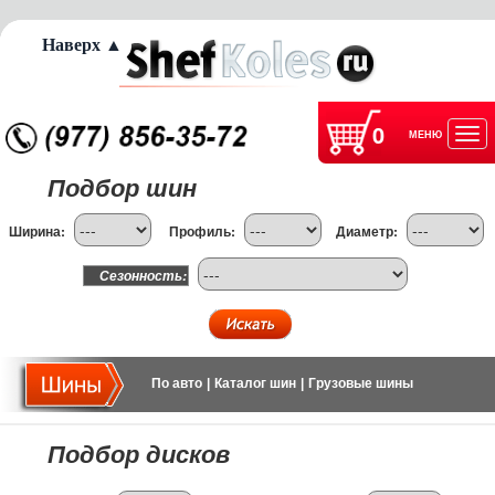
Наверх ▲
0
МЕНЮ
Отк
Подбор шин
нав
Ширина:
Профиль:
Диаметр:
Сезонность:
По авто
|
Каталог шин
|
Грузовые шины
Подбор дисков