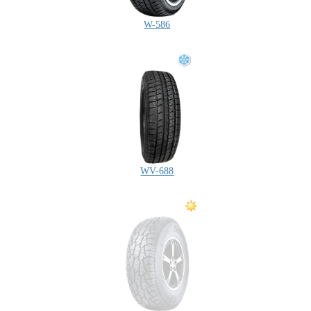
W-586
WV-688