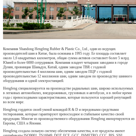
Компания Shandong Hengfeng Rubber & Plastic Co., Ltd., один из ведущих
производителей шин в Китае, была основана в 1995 году. Ее площадь составляет
около 1,6 квадратных километров, общая сумма активов составляет более 5 млрд.
Юаней и более 6000 сотрудников. Компания владеет четырьмя заводами в городе
Дунин, провинция Шаньдун, Китай, одним заводом TBR с годовой
производительностью 4 миллиона шин, одним заводом ПЦР с годовой
производительностью 12 миллионов шин, одним заводом по производству шинного
оборудования и одной электростанцией.
Hengfeng специализируется на производстве радиальных шин, широко используемых
в легковых автомобилях, внедорожниках, грузовиках и автобусах, и в любое время
года с превосходными характеристиками, которые пользуются хорошей репутацией
во всем мире.
Hengfeng гордится своей умной командой R & D и передовыми средствами
тестирования, которые гарантируют превосходное и стабильное качество своей
продукции. Многие из производственного оборудования Hengfeng импортируются из
Европы, США и Японии.
Hengfeng создала сильную систему обеспечения качества, и ее продукты имеют
сертификаты ISO9001, TS16949, DOT, ECE, GCC, INMETRO, CCC, BIS, SNI,