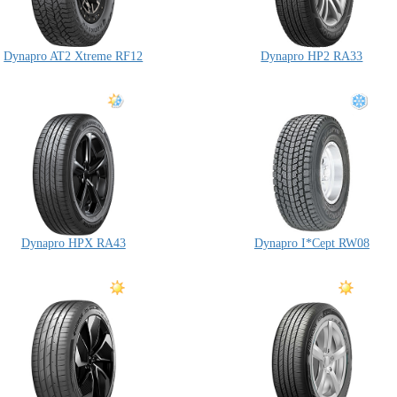
Dynapro AT2 Xtreme RF12
Dynapro HP2 RA33
Dynapro HPX RA43
Dynapro I*Cept RW08