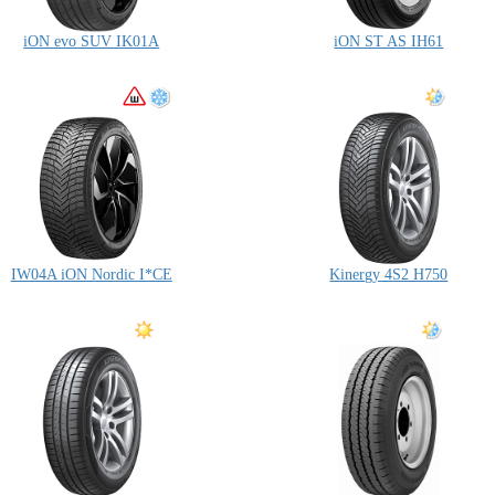
iON evo SUV IK01A
iON ST AS IH61
IW04A iON Nordic I*CE
Kinergy 4S2 H750