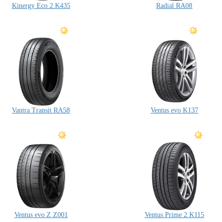
Kinergy Eco 2 K435
Radial RA08
Vantra Transit RA58
Ventus evo K137
Ventus evo Z Z001
Ventus Prime 2 K115