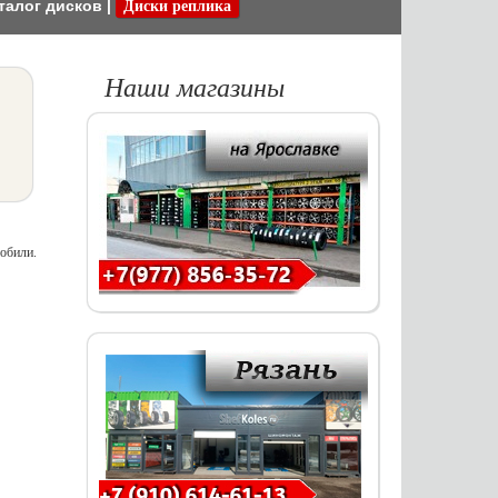
талог дисков
|
Диски реплика
Наши магазины
мобили.