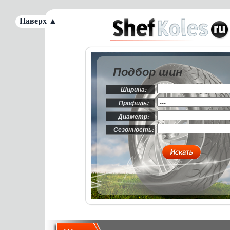
Наверх ▲
Подбор шин
Ширина:
Профиль:
Диаметр:
Сезонность: