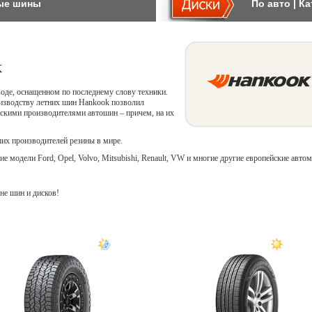
ые шины
По авто
|
Ка
k
оде, оснащенном по последнему слову техники.
оизводству летних шин Hankook позволил
скими производителями автошин – причем, на их
ших производителей резины в мире.
 модели Ford, Opel, Volvo, Mitsubishi, Renault, VW и многие другие европейские авто
не шин и дисков!