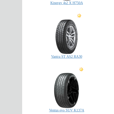
Kinergy 4s2 X H750A
Vantra ST AS2 RA30
Ventus evo SUV K137A