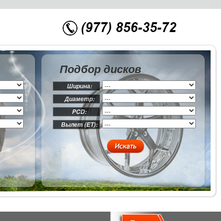
Подбор дисков
Ширина:
Диаметр:
PCD:
Вылет (ET):