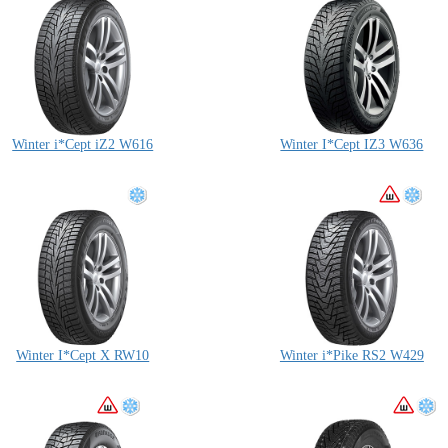
Winter i*Cept iZ2 W616
Winter I*Cept IZ3 W636
Winter I*Cept X RW10
Winter i*Pike RS2 W429