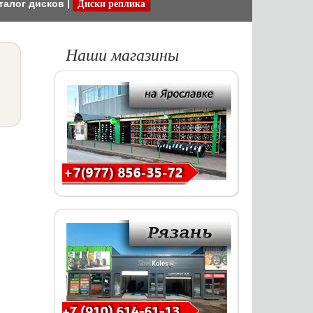
талог дисков
|
Диски реплика
Наши магазины