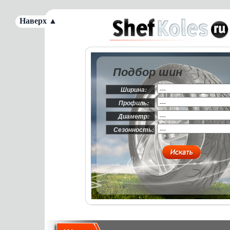
Наверх ▲
Подбор шин
Ширина:
Профиль:
Диаметр:
Сезонность: