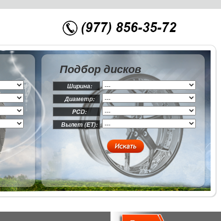
Подбор дисков
Ширина:
Диаметр:
PCD:
Вылет (ET):