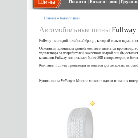
По авто
|
Каталог шин
|
Грузов
Главная
»
Каталог шин
Автомобильные шины
Fullway
Fullway - молодой китайский брэнд , который только недавно 
Основным принципом данной компании является производство 
удовлетворяла потребителей, качеством котрой они бы осталис
компании Fullway насчитывает более 300 типоразмеров, и более
Компания Fullway производит автошины для легковых автомоби
Купить шины
Fullway
в Москве можно в одном из наших интер