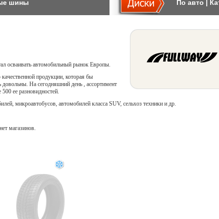
ые шины
По авто
|
Ка
стал осваивать автомобильный рынок Европы.
качественной продукции, которая бы
ь довольны. На сегодняшний день , ассортимент
 500 ее разновидностей.
лей, микроавтобусов, автомобилей класса SUV, сельхоз техники и др.
нет магазинов.