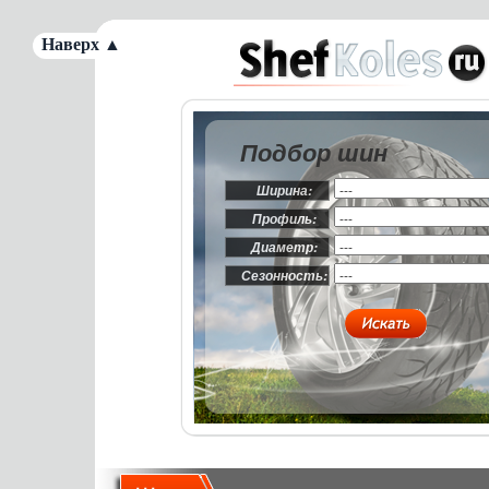
Наверх ▲
Подбор шин
Ширина:
Профиль:
Диаметр:
Сезонность: