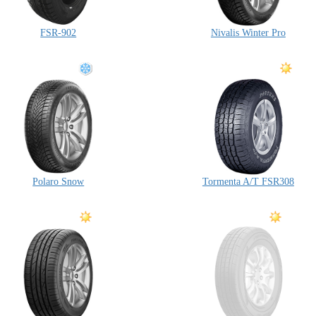
FSR-902
Nivalis Winter Pro
Polaro Snow
Tormenta A/T FSR308