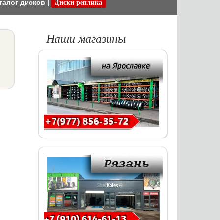
талог дисков
|
Диски реплика
Наши магазины