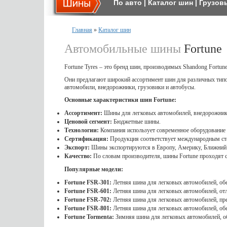
По авто
|
Каталог шин
|
Грузов
Главная
»
Каталог шин
Автомобильные шины
Fortune
Fortune Tyres – это бренд шин, производимых Shandong Fortune
Они предлагают широкий ассортимент шин для различных типо
автомобили, внедорожники, грузовики и автобусы.
Основные характеристики шин Fortune:
Ассортимент:
Шины для легковых автомобилей, внедорожнико
Ценовой сегмент:
Бюджетные шины.
Технологии:
Компания использует современное оборудование 
Сертификация:
Продукция соответствует международным ст
Экспорт:
Шины экспортируются в Европу, Америку, Ближний 
Качество:
По словам производителя, шины Fortune проходят ст
Популярные модели:
Fortune FSR-301:
Летняя шина для легковых автомобилей, обе
Fortune FSR-601:
Летняя шина для легковых автомобилей, от
Fortune FSR-702:
Летняя шина для легковых автомобилей, пре
Fortune FSR-801:
Летняя шина для легковых автомобилей, обе
Fortune Tormenta:
Зимняя шина для легковых автомобилей, об