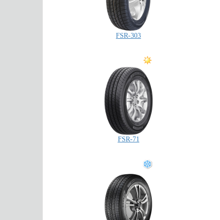
FSR-303
FSR-71