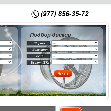
Подбор дисков
Ширина:
Диаметр:
PCD:
Вылет (ET):