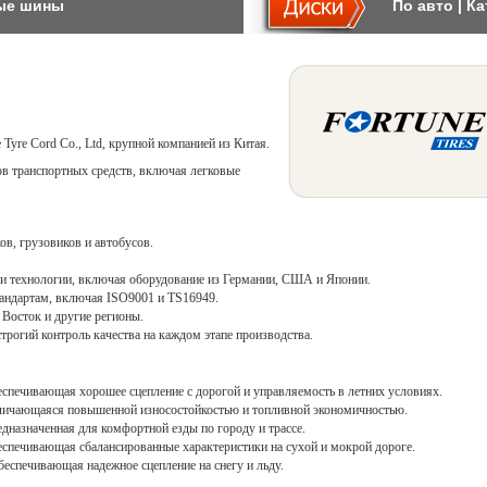
ые шины
По авто
|
Ка
 Tyre Cord Co., Ltd, крупной компанией из Китая.
в транспортных средств, включая легковые
в, грузовиков и автобусов.
и технологии, включая оборудование из Германии, США и Японии.
андартам, включая ISO9001 и TS16949.
Восток и другие регионы.
рогий контроль качества на каждом этапе производства.
спечивающая хорошее сцепление с дорогой и управляемость в летних условиях.
личающаяся повышенной износостойкостью и топливной экономичностью.
дназначенная для комфортной езды по городу и трассе.
спечивающая сбалансированные характеристики на сухой и мокрой дороге.
еспечивающая надежное сцепление на снегу и льду.