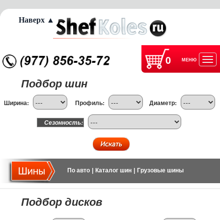
Наверх ▲
0
МЕНЮ
Отк
Подбор шин
нав
Ширина:
Профиль:
Диаметр:
Сезонность:
По авто
|
Каталог шин
|
Грузовые шины
Подбор дисков