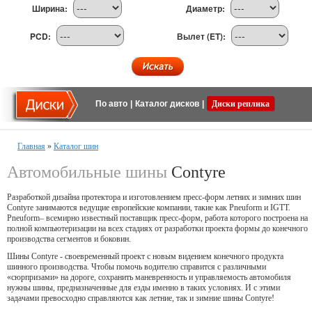
Ширина:
Диаметр:
PCD:
Вылет (ET):
По авто
|
Каталог дисков
|
Диски реплика
Главная
»
Каталог шин
Автомобильные шины
Contyre
Разработкой дизайна протектора и изготовлением пресс-форм летних и зимних шин
Contyre занимаются ведущие европейские компании, такие как Pneuform и IGTT.
Pneuform– всемирно известный поставщик пресс-форм, работа которого построена на
полной компьютеризации на всех стадиях от разработки проекта формы до конечного
производства сегментов и боковин.
Шины Contyre - своевременный проект с новым видением конечного продукта
шинного производства. Чтобы помочь водителю справится с различными
«сюрпризами» на дороге, сохранить маневренность и управляемость автомобиля
нужны шины, предназначенные для езды именно в таких условиях. И с этими
задачами превосходно справляются как летние, так и зимние шины Contyre!