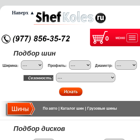
Наверх ▲
0
МЕНЮ
Отк
Подбор шин
нав
Ширина:
Профиль:
Диаметр:
Сезонность:
По авто
|
Каталог шин
|
Грузовые шины
Подбор дисков