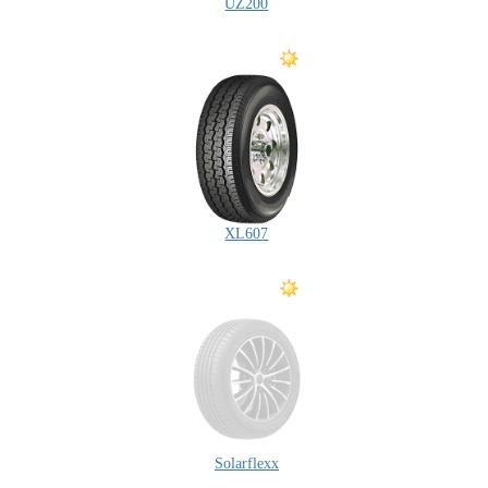
UZ200
XL607
Solarflexx