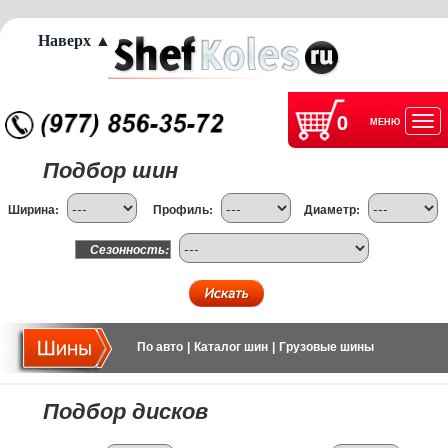
Наверх ▲
0
МЕНЮ
Отк
Подбор шин
нав
Ширина:
Профиль:
Диаметр:
Сезонность:
По авто
|
Каталог шин
|
Грузовые шины
Подбор дисков