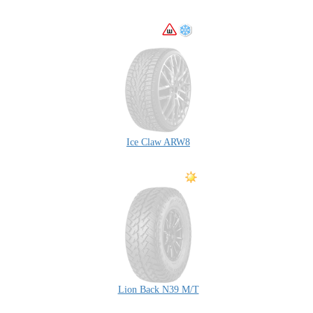
Ice Claw ARW8
Lion Back N39 M/T