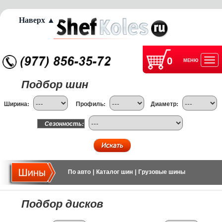
Наверх ▲
0
МЕНЮ
Отк
Подбор шин
нав
Ширина:
Профиль:
Диаметр:
Сезонность:
По авто
|
Каталог шин
|
Грузовые шины
Подбор дисков