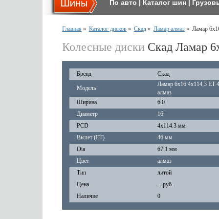
По авто
|
Каталог шин
|
Грузов
Главная
»
Каталог дисков
»
Скад
»
Ламар алмаз
»
Ламар 6x16
Колесные диски
Скад Ламар 6x
Бренд
Скад
Ламар 6x16 4x114,3 ET 4
Модель
алмаз
Ширина
6.0
Диаметр
16"
PCD
4x114.3 мм
Вылет (ET)
46 мм
Dia
67.1 мм
Цвет
алмаз
Тип
литой
Цена
-- руб.
Наличие
0