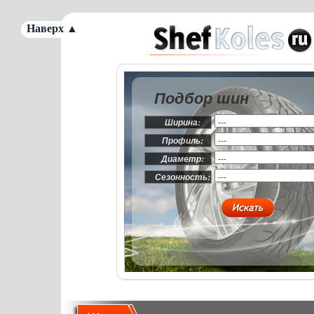
Наверх ▲
Подбор шин
Ширина:
Профиль:
Диаметр:
Сезонность: