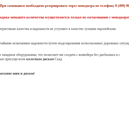
При самовывозе необходимо резервировать через менеджера по телефону 8 (499) 96
одажа меньшего количества осуществляется только по согласованию с менеджеро
теристикам качества и надежности не уступают в качестве лучшим европейским.
точайшим испытаниям надежности путем моделирования всевозможных дорожных ситуац
западном оборудовании, что позволяет им сходить с конвейера без дисбаланса и с
орые присущи всем
колесным дискам
Скад.
агазине шин и дисков
!