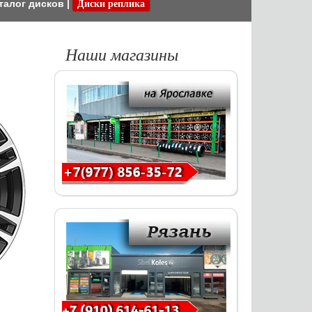
талог дисков
|
Диски реплика
Наши магазины