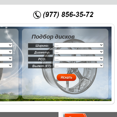
Подбор дисков
Ширина:
Диаметр:
PCD:
Вылет (ET):