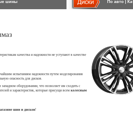
ые шины
По авто
|
Ка
лмаз
теристикам качества и надежности не уступают в качестве
точайшим испытаниям надежности путем моделирования
ьную опасность для дисков.
западном оборудовании, что позволяет им сходить с
ателей и характеристик, которые присущи всем
колесным
агазине шин и дисков
!