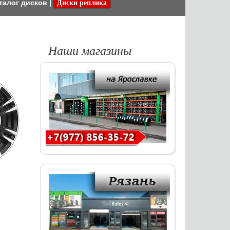
талог дисков
|
Диски реплика
Наши магазины