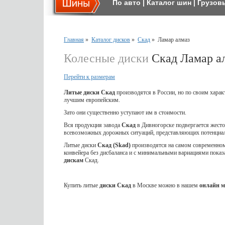
По авто
|
Каталог шин
|
Грузов
Главная
»
Каталог дисков
»
Скад
»
Ламар алмаз
Колесные диски
Скад Ламар а
Перейти к размерам
Литые диски Скад
производятся в России, но по своим харак
лучшим европейским.
Зато они существенно уступают им в стоимости.
Вся продукция завода
Скад
в Дивногорске подвергается жес
всевозможных дорожных ситуаций, представляющих потенциал
Литые диски
Скад (Skad)
производятся на самом современном 
конвейера без дисбаланса и с минимальными вариациями показ
дискам
Скад.
Купить литые
диски Скад
в Москве можно в нашем
онлайн м