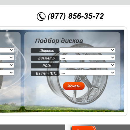
Подбор дисков
Ширина:
Диаметр:
PCD:
Вылет (ET):