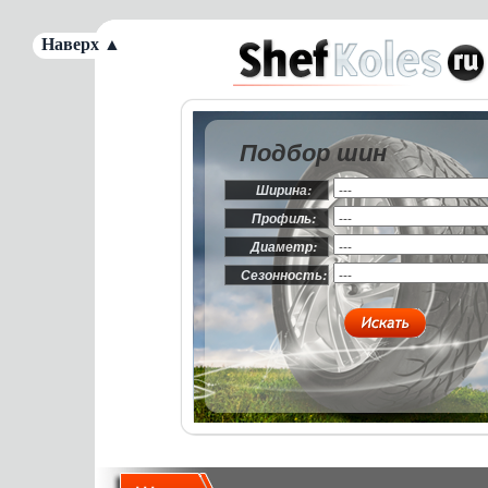
Наверх ▲
Подбор шин
Ширина:
Профиль:
Диаметр:
Сезонность: