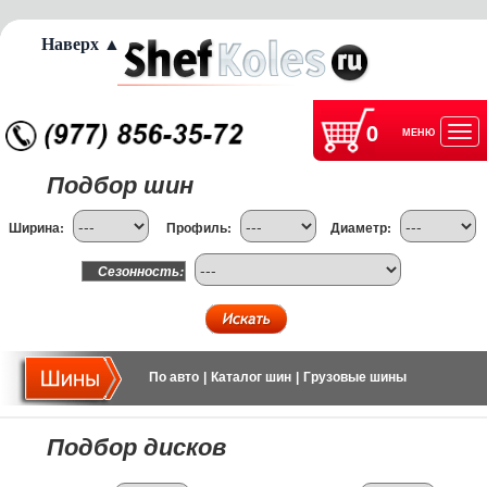
Наверх ▲
0
МЕНЮ
Отк
Подбор шин
нав
Ширина:
Профиль:
Диаметр:
Сезонность:
По авто
|
Каталог шин
|
Грузовые шины
Подбор дисков