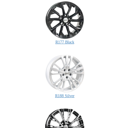
R177 Black
R188 Silver