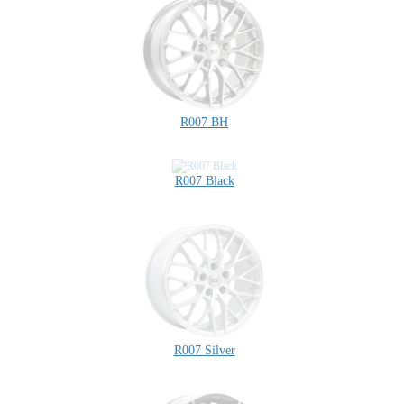
R007 BH
R007 Black
R007 Silver