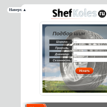
Наверх ▲
Подбор шин
Ширина:
Профиль:
Диаметр:
Сезонность: