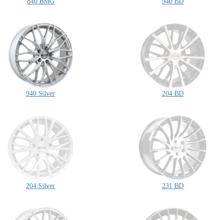
840 BMG
940 BD
940 Silver
204 BD
204 Silver
231 BD