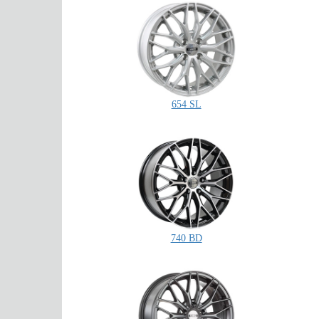
654 SL
740 BD