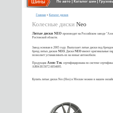
По авто
|
Каталог шин
|
Грузов
Главная
»
Каталог дисков
Колесные диски
Neo
Литые диски NEO
производят на Российском заводе "Азо
Ростовской области.
Завод основан в 2005 году. Выпускает литые диски под брендом
бренд литых дисков
NEO.
Диски
NEO
имеют
оригинальные па
позволяет устанавливать их на новые автомобили.
Азов-Тэк
Продукция
сертифицирована по системе сертифи
AЯ04.В15072.6054695.
Купить литые диски
Neo
(Нео) в Москве можно в нашем онлайн