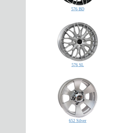
576 BD
576 SL
652 Silver