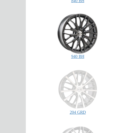
840 BH
940 BH
204 GRD