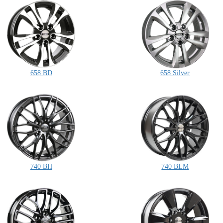
658 BD
658 Silver
740 BH
740 BLM