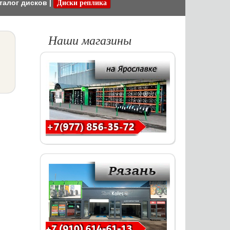
талог дисков
|
Диски реплика
Наши магазины