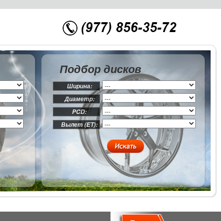
Подбор дисков
Ширина:
Диаметр:
PCD:
Вылет (ET):