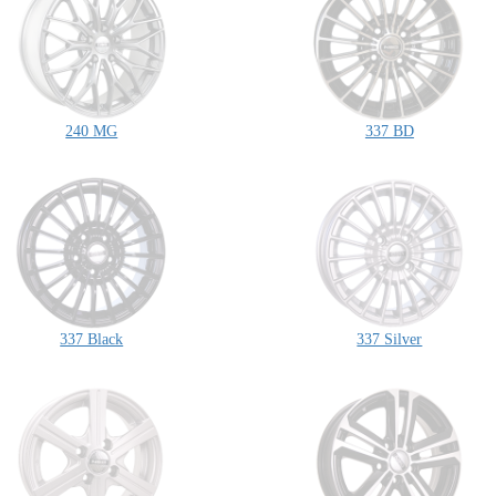
240 MG
337 BD
337 Black
337 Silver