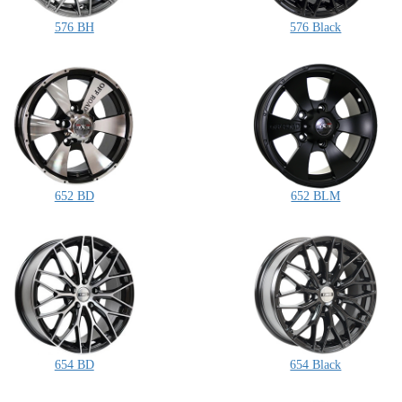
576 BH
576 Black
652 BD
652 BLM
654 BD
654 Black