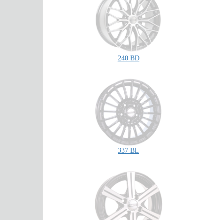
240 BD
337 BL