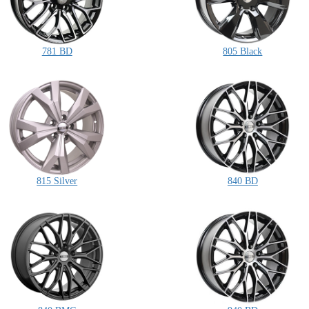
781 BD
805 Black
815 Silver
840 BD