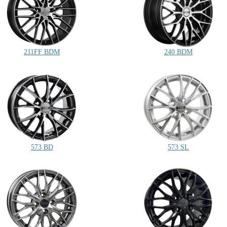
211FF BDM
240 BDM
573 BD
573 SL