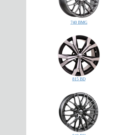
740 BMG
815 BD