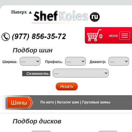
Наверх ▲
0
МЕНЮ
Отк
Подбор шин
нав
Ширина:
Профиль:
Диаметр:
Сезонность:
По авто
|
Каталог шин
|
Грузовые шины
Подбор дисков