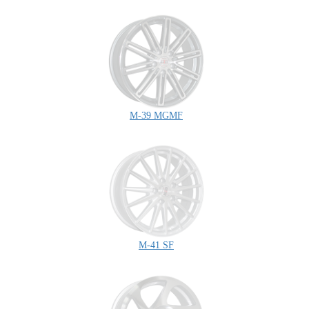
M-39 MGMF
M-41 SF