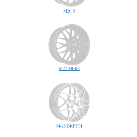
M26 R
M27 MBRS
M-28 BKFYSI