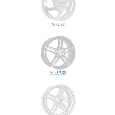
M-42 SF
M-43 BKF