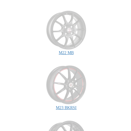
M22 MB
M23 BKRSI