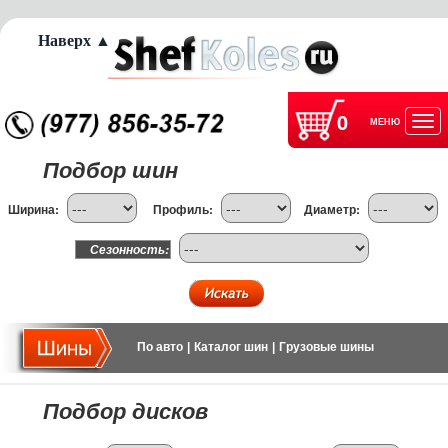
Наверх ▲
0
МЕНЮ
Отк
Подбор шин
нав
Ширина:
Профиль:
Диаметр:
Сезонность:
По авто
|
Каталог шин
|
Грузовые шины
Подбор дисков