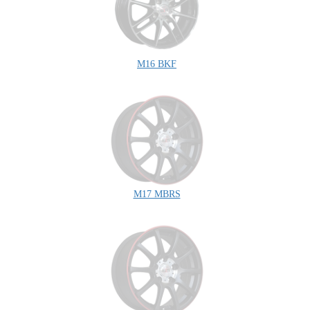
M16 BKF
M17 MBRS