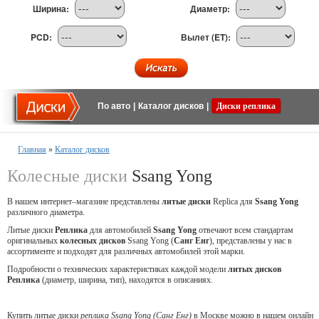
Ширина:
Диаметр:
PCD:
Вылет (ET):
По авто
|
Каталог дисков
|
Диски реплика
Главная
»
Каталог дисков
Колесные диски
Ssang Yong
В нашем интернет–магазине представлены
литые
диски
Replica для
Ssang Yong
различного диаметра.
Литые диски
Реплика
для автомобилей
Ssang Yong
отвечают всем стандартам
оригинальных
колесных дисков
Ssang Yong (
Санг Енг
), представлены у нас в
ассортименте и подходят для различных автомобилей этой марки.
Подробности о технических характеристиках каждой модели
литых дисков
Реплика
(диаметр, ширина, тип), находятся в описаниях.
Купить литые диски
реплика Ssang Yong (Санг Енг)
в Москве можно в нашем онлайн