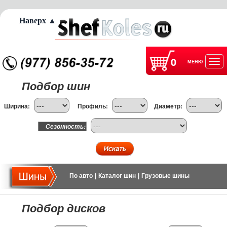
Наверх ▲
0
МЕНЮ
Отк
Подбор шин
нав
Ширина:
Профиль:
Диаметр:
Сезонность:
По авто
|
Каталог шин
|
Грузовые шины
Подбор дисков