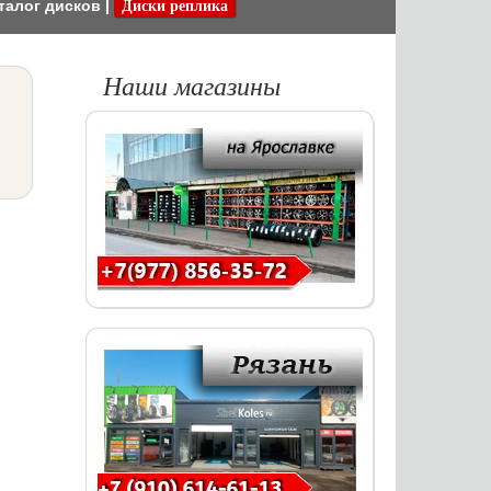
талог дисков
|
Диски реплика
Наши магазины