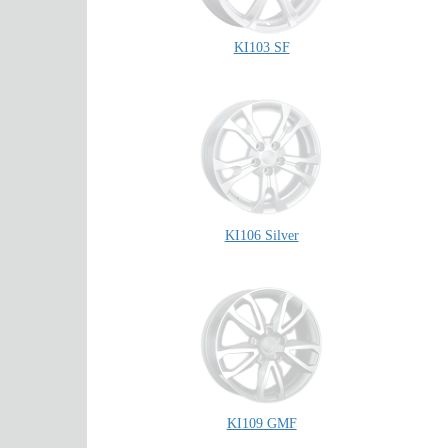
KI103 SF
KI106 Silver
KI109 GMF