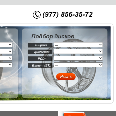
Подбор дисков
Ширина:
Диаметр:
PCD:
Вылет (ET):