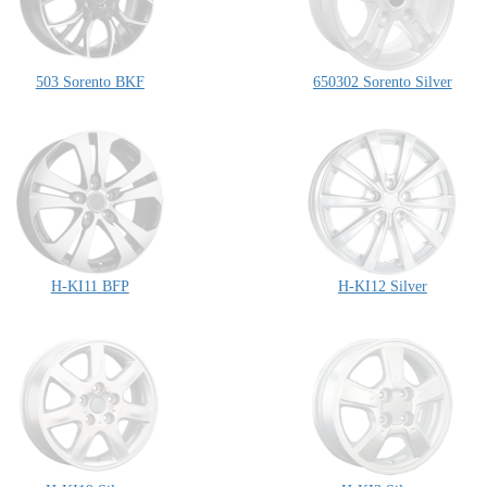
503 Sorento BKF
650302 Sorento Silver
H-KI11 BFP
H-KI12 Silver