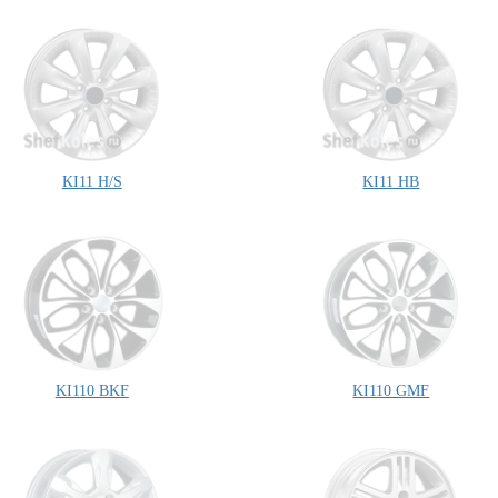
KI11 H/S
KI11 HB
KI110 BKF
KI110 GMF