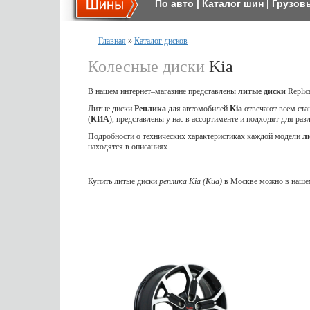
По авто
|
Каталог шин
|
Грузов
Главная
»
Каталог дисков
Колесные диски
Kia
В нашем интернет–магазине представлены
литые
диски
Repli
Литые диски
Реплика
для автомобилей
Kia
отвечают всем ста
(
КИА
), представлены у нас в ассортименте и подходят для ра
Подробности о технических характеристиках каждой модели
л
находятся в описаниях.
Купить литые диски
реплика Kia (Киа)
в Москве можно в нашем