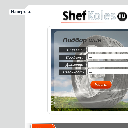
Наверх ▲
Подбор шин
Ширина:
Профиль:
Диаметр:
Сезонность: