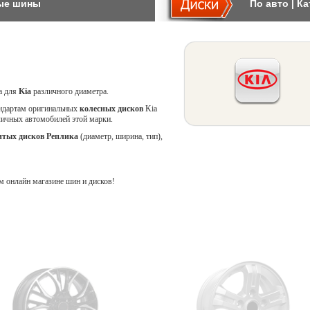
ые шины
По авто
|
Ка
ca для
Kia
различного диаметра.
ндартам оригинальных
колесных дисков
Kia
зличных автомобилей этой марки.
итых дисков Реплика
(диаметр, ширина, тип),
 онлайн магазине шин и дисков!