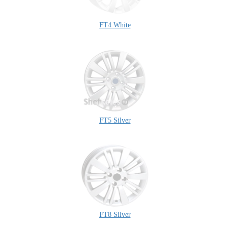
FT4 White
FT5 Silver
FT8 Silver