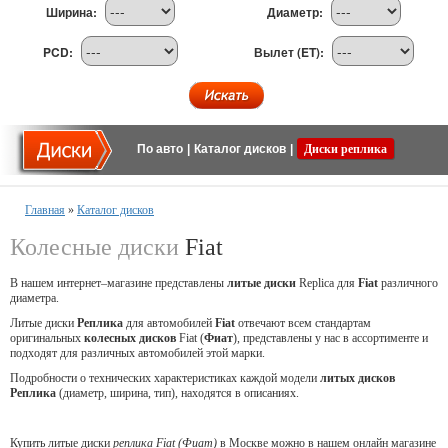
Ширина:
Диаметр:
PCD:
Вылет (ET):
По авто
|
Каталог дисков
|
Диски реплика
Главная
»
Каталог дисков
Колесные диски
Fiat
В нашем интернет–магазине представлены
литые
диски
Replica для
Fiat
различного
диаметра.
Литые диски
Реплика
для автомобилей
Fiat
отвечают всем стандартам
оригинальных
колесных дисков
Fiat (
Фиат
), представлены у нас в ассортименте и
подходят для различных автомобилей этой марки.
Подробности о технических характеристиках каждой модели
литых дисков
Реплика
(диаметр, ширина, тип), находятся в описаниях.
Купить литые диски
реплика Fiat (Фиат)
в Москве можно в нашем онлайн магазине