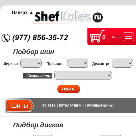
Наверх ▲
0
МЕНЮ
Отк
Подбор шин
нав
Ширина:
Профиль:
Диаметр:
Сезонность:
По авто
|
Каталог шин
|
Грузовые шины
Подбор дисков