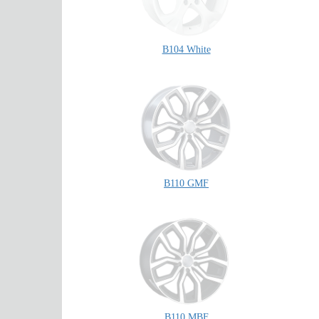
B104 White
B110 GMF
B110 MBF