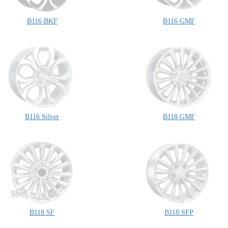
B116 BKF
B116 GMF
B116 Silver
B118 GMF
B118 SF
B118 SFP