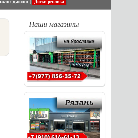
талог дисков
|
Диски реплика
Наши магазины