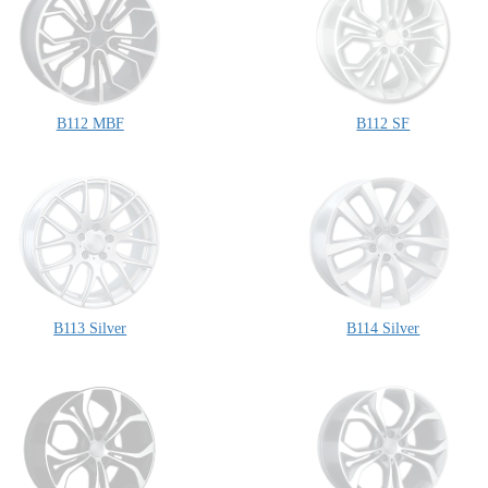
B112 MBF
B112 SF
B113 Silver
B114 Silver