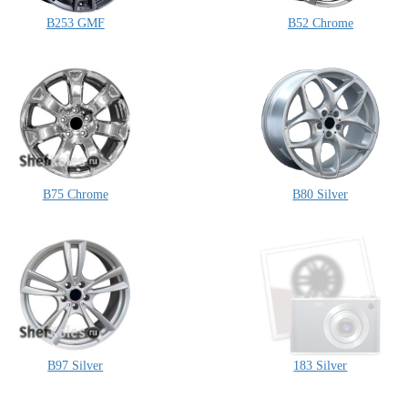
B253 GMF
B52 Chrome
B75 Chrome
B80 Silver
B97 Silver
183 Silver