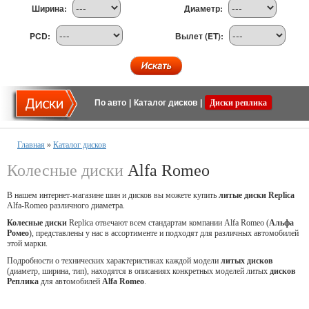
Ширина:
Диаметр:
PCD:
Вылет (ET):
По авто
|
Каталог дисков
|
Диски реплика
Главная
»
Каталог дисков
Колесные диски
Alfa Romeo
В нашем интернет-магазине шин и дисков вы можете купить
литые диски Replica
Alfa-Romeo различного диаметра.
Колесные диски
Replica отвечают всем стандартам компании Alfa Romeo (
Альфа
Ромео
), представлены у нас в ассортименте и подходят для различных автомобилей
этой марки.
Подробности о технических характеристиках каждой модели
литых дисков
(диаметр, ширина, тип), находятся в описаниях конкретных моделей литых
дисков
Реплика
для автомобилей
Alfa Romeo
.