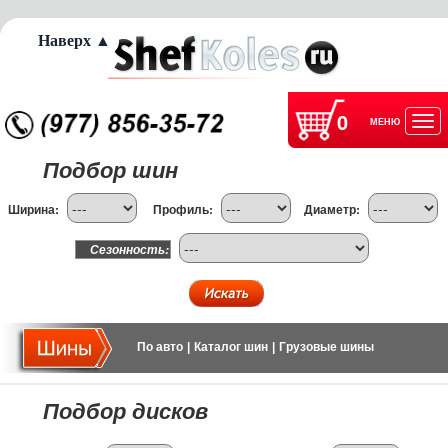
Наверх ▲
0
МЕНЮ
Отк
Подбор шин
нав
Ширина:
Профиль:
Диаметр:
Сезонность:
По авто
|
Каталог шин
|
Грузовые шины
Подбор дисков