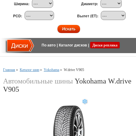
Ширина:
Диаметр:
PCD:
Вылет (ET):
По авто
|
Каталог дисков
|
Диски реплика
Главная
»
Каталог шин
»
Yokohama
»
W.drive V905
Автомобильные шины
Yokohama W.drive
V905