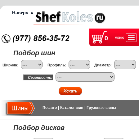
Наверх ▲
0
МЕНЮ
Отк
Подбор шин
нав
Ширина:
Профиль:
Диаметр:
Сезонность:
По авто
|
Каталог шин
|
Грузовые шины
Подбор дисков