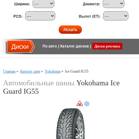
Ширина:
Диаметр:
PCD:
Вылет (ET):
По авто
|
Каталог дисков
|
Диски реплика
Главная
»
Каталог шин
»
Yokohama
»
Ice Guard IG55
Автомобильные шины
Yokohama Ice
Guard IG55