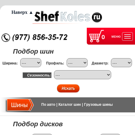
Наверх ▲
0
МЕНЮ
Отк
Подбор шин
нав
Ширина:
Профиль:
Диаметр:
Сезонность:
По авто
|
Каталог шин
|
Грузовые шины
Подбор дисков