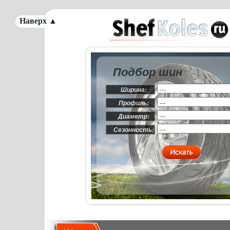
Наверх ▲
Подбор шин
Ширина:
Профиль:
Диаметр:
Сезонность: