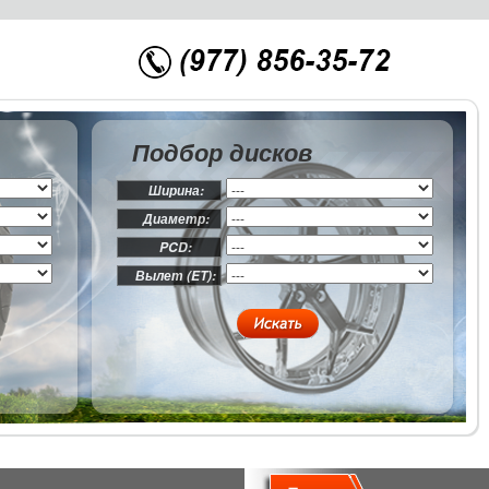
Подбор дисков
Ширина:
Диаметр:
PCD:
Вылет (ET):