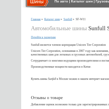
По авто
|
Каталог шин
|
Грузов
Главная
»
Каталог шин
»
Sunfull
»
SF-W11
Автомобильные шины
Sunfull
Перейти к размерам
Sunfull является членом корпорации Unicorn Tire Corporation
Unicorn Tire Corporation, основанная в 2007 году как компани
качественных шин для легковых и грузовых автомобилей, груз
Сотрудничает со многими ведущими производителями и поста
Производственные мощности находятся в Китае.
Купить шины
Sunfull
в Москве можно в нашем интернет магази
Отзывы о товаре
Добавление оценок возможно только для зарегистрированных п