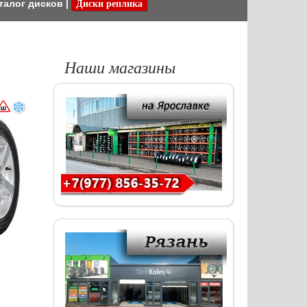
талог дисков
|
Диски реплика
Наши магазины