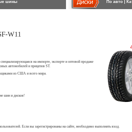
ые шины
По авто
|
Ка
 SF-W11
я, специализирующаяся на импорте, экспорте и оптовой продаже
овых автомобилей и прицепов ST.
вщиками из США и всего мира.
не шин и дисков!
ользователей. Если вы зарегистрированы на сайте, необходимо выполнить вход.