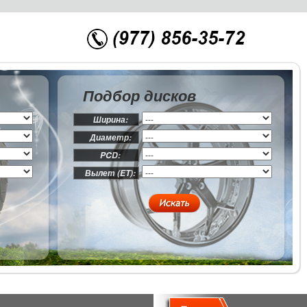
Подбор дисков
Ширина:
Диаметр:
PCD:
Вылет (ET):