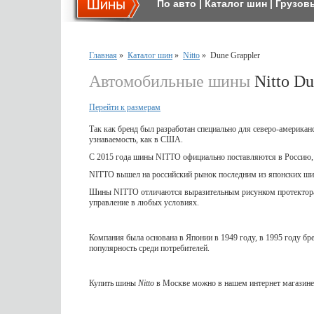
По авто
|
Каталог шин
|
Грузов
Главная
»
Каталог шин
»
Nitto
»
Dune Grappler
Автомобильные шины
Nitto Du
Перейти к размерам
Так как бренд был разработан специально для северо-американ
узнаваемость, как в США.
С 2015 года шины NITTO официально поставляются в Россию, 
NITTO вышел на российский рынок последним из японских шин
Шины NITTO отличаются выразительным рисунком протектора
управление в любых условиях.
Компания была основана в Японии в 1949 году, в 1995 году б
популярность среди потребителей.
Купить шины
Nitto
в Москве можно в нашем интернет магазине