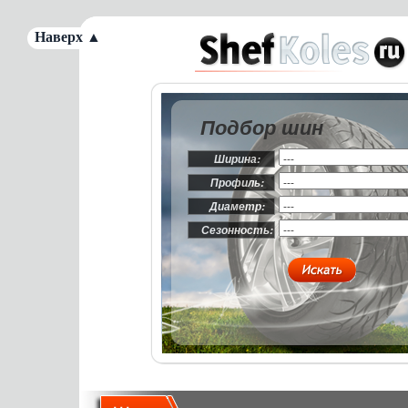
Наверх ▲
Подбор шин
Ширина:
Профиль:
Диаметр:
Сезонность: