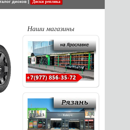
талог дисков
|
Диски реплика
Наши магазины