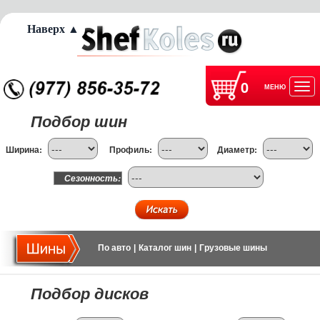
Наверх ▲
0
МЕНЮ
Отк
Подбор шин
нав
Ширина:
Профиль:
Диаметр:
Сезонность:
По авто
|
Каталог шин
|
Грузовые шины
Подбор дисков