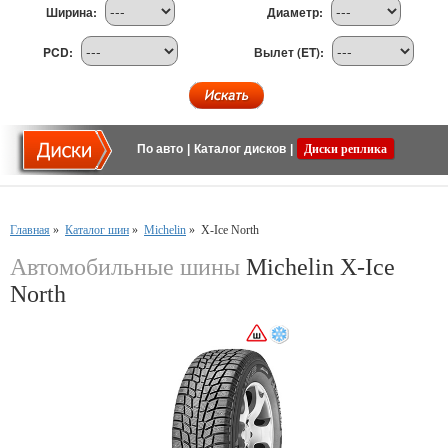
Ширина:
Диаметр:
PCD:
Вылет (ET):
По авто
|
Каталог дисков
|
Диски реплика
Главная
»
Каталог шин
»
Michelin
»
X-Ice North
Автомобильные шины
Michelin X-Ice
North