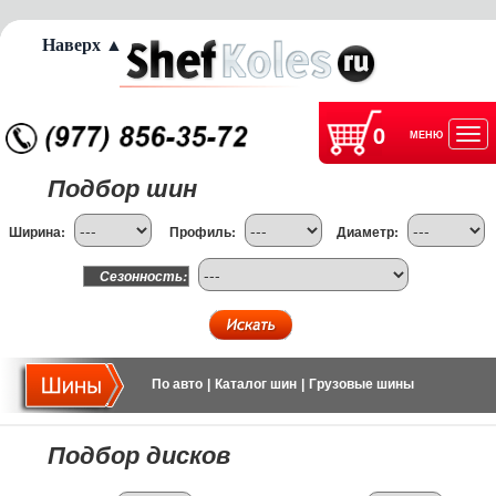
Наверх ▲
0
МЕНЮ
Отк
Подбор шин
нав
Ширина:
Профиль:
Диаметр:
Сезонность:
По авто
|
Каталог шин
|
Грузовые шины
Подбор дисков