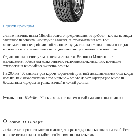
Перейти к размерам
Летние и зимние шины Michelin долгого представления не требует – кто же не видел
забавного человечка Бибендума? Кажется, у этой компании есть все:
многомиллионные прибыли, собственные каучуковые плантации, 5 полигонов для
испытания и почти миллионный ежедневный выпуск зимних и летних шин.
Однако она на достигнутом не останавливается. Все шины Мишлен – это
определенная победа над конкурентами: отличные характеристики, новейшие
технологии и высочайшее качество резины.
На 200, на 400 сантиметров короче тормозной путь, на 2 дополнительных слоя корда
больше, на 8 баков топлива в год меньше – все это делает корпорацию Michelin
бессменным лидером на рынке зимней и летней резины.
Купить шины
Michelin
в Москве можно в нашем онлайн магазине шин и дисков!
Отзывы о товаре
Добавление оценок возможно только для зарегистрированных пользователей. Если
вы зарегистрированы на сайте, необходимо выполнить вход.