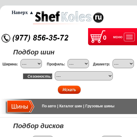
Наверх ▲
0
МЕНЮ
Отк
Подбор шин
нав
Ширина:
Профиль:
Диаметр:
Сезонность:
По авто
|
Каталог шин
|
Грузовые шины
Подбор дисков