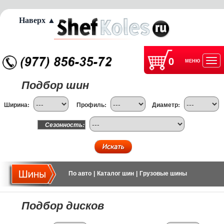
Наверх ▲
0
МЕНЮ
Отк
Подбор шин
нав
Ширина:
Профиль:
Диаметр:
Сезонность:
По авто
|
Каталог шин
|
Грузовые шины
Подбор дисков