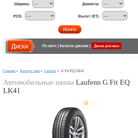
Ширина:
Диаметр:
PCD:
Вылет (ET):
По авто
|
Каталог дисков
|
Диски реплика
Главная
»
Каталог шин
»
Laufenn
»
G Fit EQ LK41
Автомобильные шины
Laufenn G Fit EQ
LK41