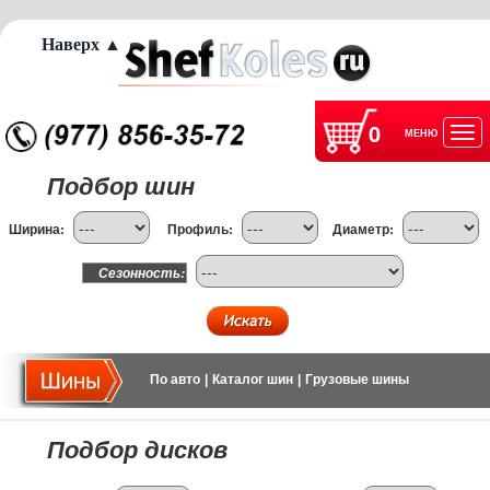
Наверх ▲
0
МЕНЮ
Отк
Подбор шин
нав
Ширина:
Профиль:
Диаметр:
Сезонность:
По авто
|
Каталог шин
|
Грузовые шины
Подбор дисков