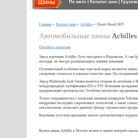
По авто
|
Каталог шин
|
Грузов
Главная
»
Каталог шин
»
Achilles
»
Desert Hawk M/T
Автомобильные шины
Achilles
Перейти к размерам
Завод компании Achilles Tyres находится в Индонезии. А сам 
молодая, но быстро развивающаяся шинная компания.
Отличительной особенностью торговой марки являются шины, к
умеренная стоимость и хорошее качество шин. На сегодняшни
Завод Multistrada Arah Sarana является вторым по величине в
международной сертификации ISO и SNI. Компания вкладывает
модернизацию производства. Особенно впечатляет продвижение
Тесное сотрудничество с японским шинным концерном Yokoha
внедрению последних современных технологий, а также совмес
покупателями, позволяет данному бренду стремительно продви
Компания получила признание многих автомобильных журналов
Купить шины
Achilles
в Москве можно в нашем интернет магази