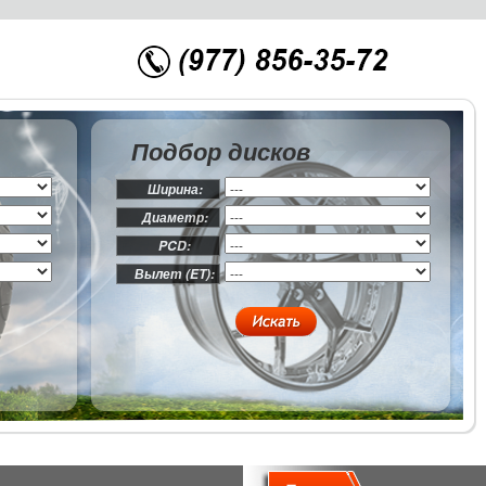
Подбор дисков
Ширина:
Диаметр:
PCD:
Вылет (ET):