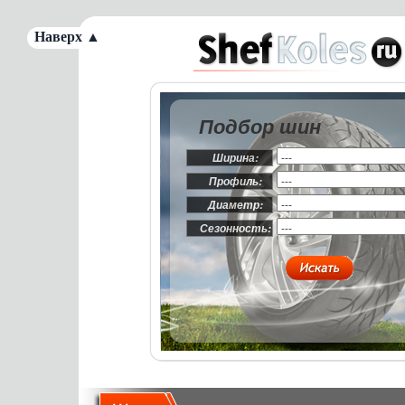
Наверх ▲
Подбор шин
Ширина:
Профиль:
Диаметр:
Сезонность: