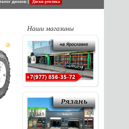
талог дисков
|
Диски реплика
Наши магазины