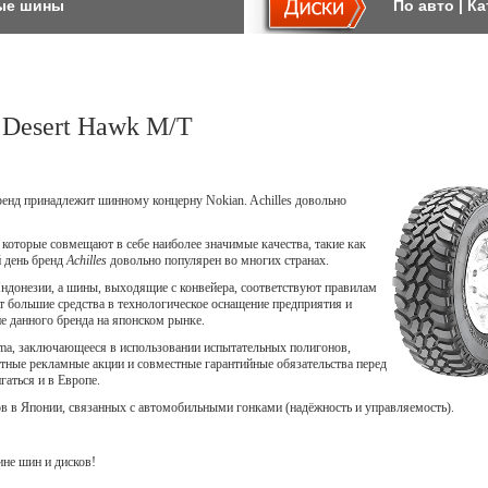
ые шины
По авто
|
Ка
 Desert Hawk M/T
бренд принадлежит шинному концерну Nokian. Achilles довольно
оторые совмещают в себе наиболее значимые качества, такие как
й день бренд
Achilles
довольно популярен во многих странах.
 Индонезии, а шины, выходящие с конвейера, соответствуют правилам
 большие средства в технологическое оснащение предприятия и
 данного бренда на японском рынке.
ma, заключающееся в использовании испытательных полигонов,
тные рекламные акции и совместные гарантийные обязательства перед
гаться и в Европе.
 в Японии, связанных с автомобильными гонками (надёжность и управляемость).
не шин и дисков!