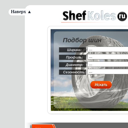
Наверх ▲
Подбор шин
Ширина:
Профиль:
Диаметр:
Сезонность: