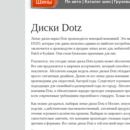
По авто
|
Каталог шин
|
Грузов
Диски Dotz
Литые диски марки Dotz производятся немецкой компанией. Это на
ENZO, которые уже давно являлись одними из наиболее востребова
заключается в производстве и продаже литых колес для любителей 
Hatch и Kyalami. Они стали буквально идеальным для них.
Разумеется, что сегодня литые диски Dotz купить может абсолютно
Все они предлагаются в широком ассортименте, который способен
покупателя. Абсолютно каждая модель литых дисков Dotz облада
просто элегантным дизайном. Далеко не все литые диски компании
произведения для скоростной, быстрой езды. Существует огромное
подходящих для спокойной и размеренной езды по городу. Абсолю
компании Dotz, в обязательном порядке проходят специальную про
всем современным требованиям европейского стандарта. Только по
Как можно догадаться, выбирая литые диски Dotz в Москве, покуп
изделие, а действительно высококачественный, элегантный продукт,
течение огромного количества времени. Выбирая из широкого ассо
самостоятельно заметить, что компания производит стильные изде
цветами и формами. Все литые диски Dotz в той или иной мере спо