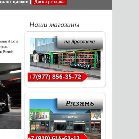
талог дисков
|
Диски реплика
Наши магазины
паний AEZ и
ться,
ак Brands