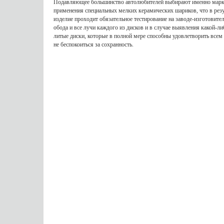
Подавляющее большинство автолюбителей выбирают именно марку 
применения специальных мелких керамических шариков, что в резу
изделие проходит обязательное тестирование на заводе-изготовите
обода и все лучи каждого из дисков и в случае выявления какой-ли
литые диски, которые в полной мере способны удовлетворить всем
не беспокоиться за сохранность.