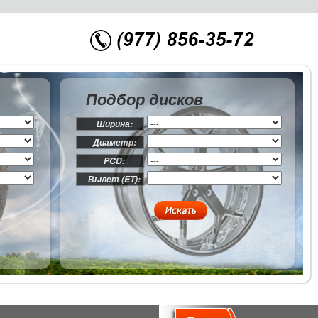
Подбор дисков
Ширина:
Диаметр:
PCD:
Вылет (ET):