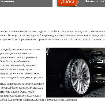
ые шины
По авто
|
Ка
звание появилось относительно недавно. Оно было образовано вследствие слияния ком
нных. Базируется организация в Австрии и деятельность организации, как можно догада
скорости. Свое первоначальное применение литые диски Dotz нашли на таких трассах, к
 каждый, кто только желает этого.
 удивить даже искушенного
ет уникальным, неповторимым и
 Dotz были разработаны и
 множество моделей, идеально
тно все диски производства
цедуру проверки на соответствие
сле этого диски попадают в продажу.
атель приобретает не просто хорошее
 который будет радовать владельца в
ртимента дисков Dotz, можно
лия, которые обладают различными
собны подчеркнуть индивидуальность и независимость владельца.