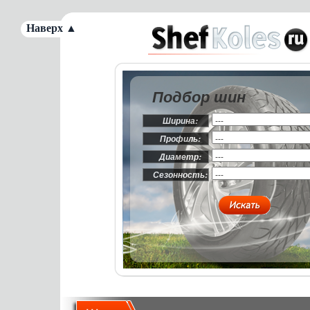
Наверх ▲
Подбор шин
Ширина:
Профиль:
Диаметр:
Сезонность: