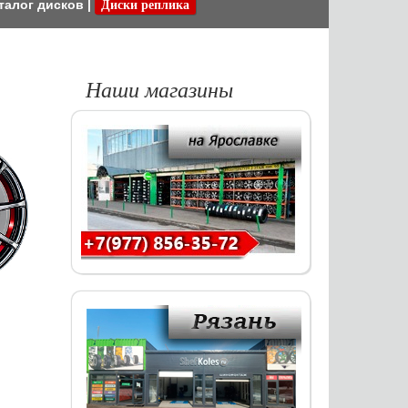
талог дисков
|
Диски реплика
Наши магазины