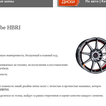
ые шины
По авто
|
Ка
abe HBRI
ичную маневренность, бесшумный и плавный ход,
ачиваемых на топливо, на восполнение и восстановление
мобиля.
жность.
 плавности линий дизайна литых колес с легкостью и прочностью кованных, которое
ORMING
.
еляться из толпы, выйдут за рамки стереотипов и оценят качество каждого элемента.