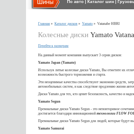
По авто
|
Каталог шин
|
Грузов
Главная
»
Каталог дисков
»
Yamato
»
Vatanabe HBRI
Колесные диски
Yamato Vatan
Перейти к размерам
На данный момент компания выпускает 3 серии дисков:
Yamato Japan (Yamato)
Используя литые колесные диски Yamato, Вы отметите их отл
возможность быстрого торможения и старта.
Эти неоценимые качества способствуют экономии средств, затр
автомобильных систем, и как следствие продлению жизни авто
Диски Yamato для тех, кто ценит безопасность, качество и наде
Yamato Segun
Премиальные диски Yamato Segun - это неповторимое сочетание
достигается благодаря инновационной
технологии FLOW F
Премиальные диски Yamato Segun для людей, которые будут выд
Yamato Samurai