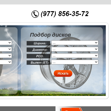
Подбор дисков
Ширина:
Диаметр:
PCD:
Вылет (ET):