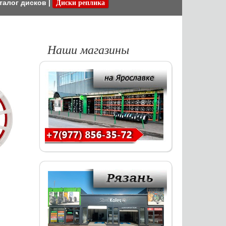
талог дисков
|
Диски реплика
Наши магазины