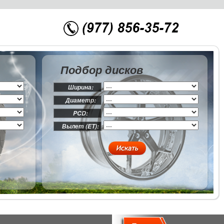
Подбор дисков
Ширина:
Диаметр:
PCD:
Вылет (ET):