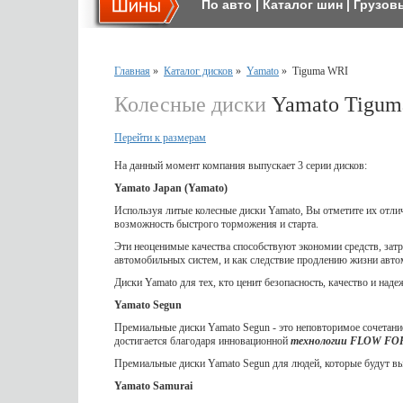
По авто
|
Каталог шин
|
Грузов
Главная
»
Каталог дисков
»
Yamato
»
Tiguma WRI
Колесные диски
Yamato Tigum
Перейти к размерам
На данный момент компания выпускает 3 серии дисков:
Yamato Japan (Yamato)
Используя литые колесные диски Yamato, Вы отметите их отл
возможность быстрого торможения и старта.
Эти неоценимые качества способствуют экономии средств, затр
автомобильных систем, и как следствие продлению жизни авто
Диски Yamato для тех, кто ценит безопасность, качество и наде
Yamato Segun
Премиальные диски Yamato Segun - это неповторимое сочетание
достигается благодаря инновационной
технологии FLOW F
Премиальные диски Yamato Segun для людей, которые будут выд
Yamato Samurai