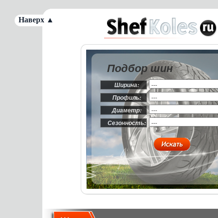
Наверх ▲
Подбор шин
Ширина:
Профиль:
Диаметр:
Сезонность: