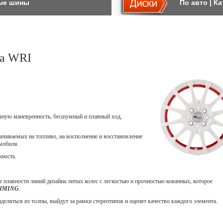
ые шины
По авто
|
Ка
a WRI
ичную маневренность, бесшумный и плавный ход,
ачиваемых на топливо, на восполнение и восстановление
мобиля.
жность.
 плавности линий дизайна литых колес с легкостью и прочностью кованных, которое
ORMING
.
еляться из толпы, выйдут за рамки стереотипов и оценят качество каждого элемента.