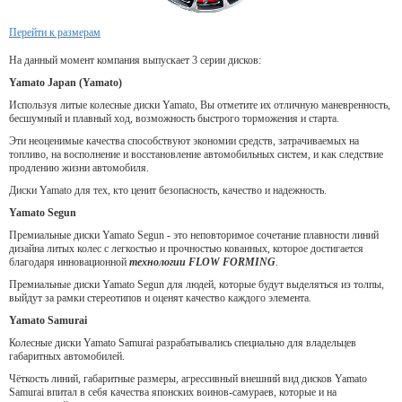
Перейти к размерам
На данный момент компания выпускает 3 серии дисков:
Yamato Japan (Yamato)
Используя литые колесные диски Yamato, Вы отметите их отличную маневренность,
бесшумный и плавный ход, возможность быстрого торможения и старта.
Эти неоценимые качества способствуют экономии средств, затрачиваемых на
топливо, на восполнение и восстановление автомобильных систем, и как следствие
продлению жизни автомобиля.
Диски Yamato для тех, кто ценит безопасность, качество и надежность.
Yamato Segun
Премиальные диски Yamato Segun - это неповторимое сочетание плавности линий
дизайна литых колес с легкостью и прочностью кованных, которое достигается
благодаря инновационной
технологии FLOW FORMING
.
Премиальные диски Yamato Segun для людей, которые будут выделяться из толпы,
выйдут за рамки стереотипов и оценят качество каждого элемента.
Yamato Samurai
Колесные диски Yamato Samurai разрабатывались специально для владельцев
габаритных автомобилей.
Чёткость линий, габаритные размеры, агрессивный внешний вид дисков Yamato
Samurai впитал в себя качества японских воинов-самураев, которые и на