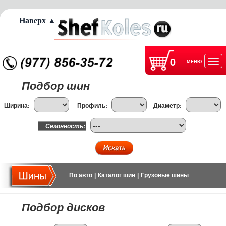
Наверх ▲
0
МЕНЮ
Отк
Подбор шин
нав
Ширина:
Профиль:
Диаметр:
Сезонность:
По авто
|
Каталог шин
|
Грузовые шины
Подбор дисков