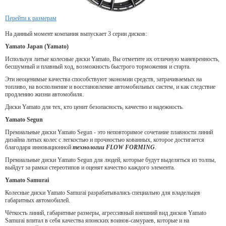
Перейти к размерам
На данный момент компания выпускает 3 серии дисков:
Yamato Japan (Yamato)
Используя литые колесные диски Yamato, Вы отметите их отличную маневренность,
бесшумный и плавный ход, возможность быстрого торможения и старта.
Эти неоценимые качества способствуют экономии средств, затрачиваемых на
топливо, на восполнение и восстановление автомобильных систем, и как следствие
продлению жизни автомобиля.
Диски Yamato для тех, кто ценит безопасность, качество и надежность.
Yamato Segun
Премиальные диски Yamato Segun - это неповторимое сочетание плавности линий
дизайна литых колес с легкостью и прочностью кованных, которое достигается
благодаря инновационной
технологии FLOW FORMING
.
Премиальные диски Yamato Segun для людей, которые будут выделяться из толпы,
выйдут за рамки стереотипов и оценят качество каждого элемента.
Yamato Samurai
Колесные диски Yamato Samurai разрабатывались специально для владельцев
габаритных автомобилей.
Чёткость линий, габаритные размеры, агрессивный внешний вид дисков Yamato
Samurai впитал в себя качества японских воинов-самураев, которые и на