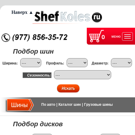
Наверх ▲
0
МЕНЮ
Отк
Подбор шин
нав
Ширина:
Профиль:
Диаметр:
Сезонность:
По авто
|
Каталог шин
|
Грузовые шины
Подбор дисков