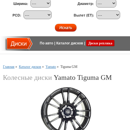
Ширина:
Диаметр:
PCD:
Вылет (ET):
По авто
|
Каталог дисков
|
Диски реплика
Главная
»
Каталог дисков
»
Yamato
»
Tiguma GM
Колесные диски
Yamato Tiguma GM