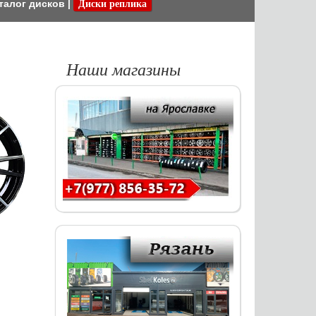
талог дисков
|
Диски реплика
Наши магазины