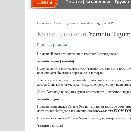
По авто
|
Каталог шин
|
Грузов
Главная
»
Каталог дисков
»
Yamato
»
Tiguma BFP
Колесные диски
Yamato Tigum
Перейти к размерам
На данный момент компания выпускает 3 серии дисков:
Yamato Japan (Yamato)
Используя литые колесные диски Yamato, Вы отметите их отл
возможность быстрого торможения и старта.
Эти неоценимые качества способствуют экономии средств, затр
автомобильных систем, и как следствие продлению жизни авто
Диски Yamato для тех, кто ценит безопасность, качество и наде
Yamato Segun
Премиальные диски Yamato Segun - это неповторимое сочетание
достигается благодаря инновационной
технологии FLOW F
Премиальные диски Yamato Segun для людей, которые будут выд
Yamato Samurai