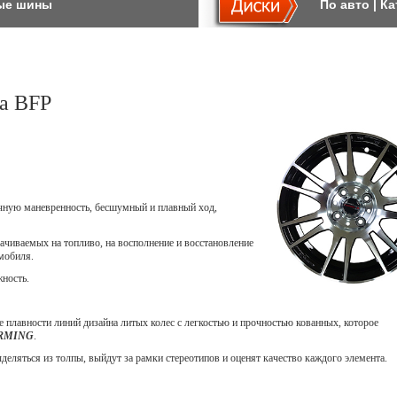
ые шины
По авто
|
Ка
a BFP
ичную маневренность, бесшумный и плавный ход,
ачиваемых на топливо, на восполнение и восстановление
мобиля.
жность.
 плавности линий дизайна литых колес с легкостью и прочностью кованных, которое
ORMING
.
еляться из толпы, выйдут за рамки стереотипов и оценят качество каждого элемента.