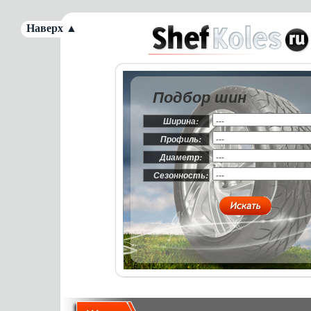
Наверх ▲
Подбор шин
Ширина:
Профиль:
Диаметр:
Сезонность: