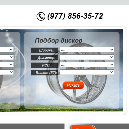
Подбор дисков
Ширина:
Диаметр:
PCD:
Вылет (ET):