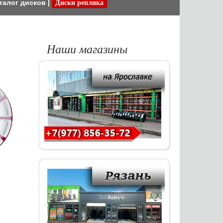
талог дисков
|
Диски реплика
Наши магазины