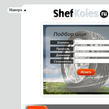
Наверх ▲
Подбор шин
Ширина:
Профиль:
Диаметр:
Сезонность: