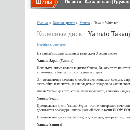
По авто
|
Каталог шин
|
Грузов
Главная
»
Каталог дисков
»
Yamato
»
Takauji White red
Колесные диски
Yamato Takauj
Перейти к размерам
На данный момент компания выпускает 3 серии дисков:
Yamato Japan (Yamato)
Используя литые колесные диски Yamato, Вы отметите их отл
возможность быстрого торможения и старта.
Эти неоценимые качества способствуют экономии средств, затр
автомобильных систем, и как следствие продлению жизни авто
Диски Yamato для тех, кто ценит безопасность, качество и наде
Yamato Segun
Премиальные диски Yamato Segun - это неповторимое сочетание
достигается благодаря инновационной
технологии FLOW F
Премиальные диски Yamato Segun для людей, которые будут выд
Yamato Samurai