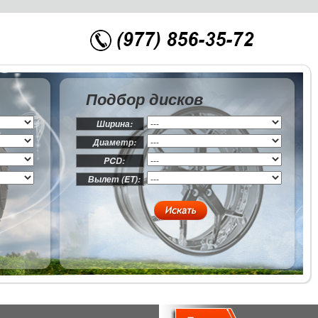
Подбор дисков
Ширина:
Диаметр:
PCD:
Вылет (ET):