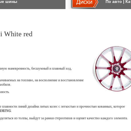
ые шины
По авто
|
Ка
i White red
ичную маневренность, бесшумный и плавный ход,
ачиваемых на топливо, на восполнение и восстановление
мобиля.
жность.
 плавности линий дизайна литых колес с легкостью и прочностью кованных, которое
ORMING
.
еляться из толпы, выйдут за рамки стереотипов и оценят качество каждого элемента.