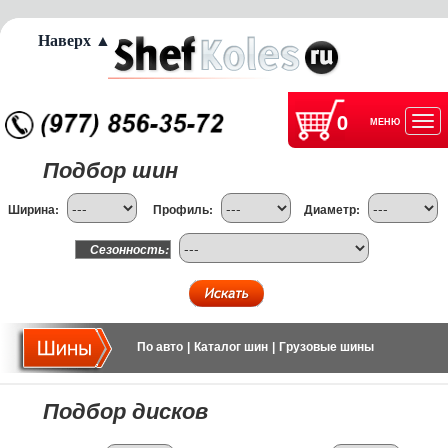
Наверх ▲
0
МЕНЮ
Отк
Подбор шин
нав
Ширина:
Профиль:
Диаметр:
Сезонность:
По авто
|
Каталог шин
|
Грузовые шины
Подбор дисков