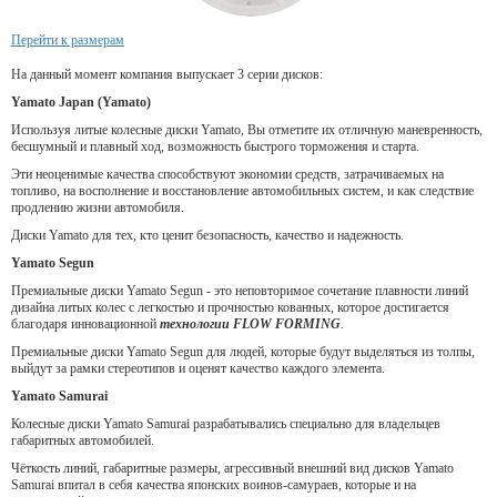
Перейти к размерам
На данный момент компания выпускает 3 серии дисков:
Yamato Japan (Yamato)
Используя литые колесные диски Yamato, Вы отметите их отличную маневренность,
бесшумный и плавный ход, возможность быстрого торможения и старта.
Эти неоценимые качества способствуют экономии средств, затрачиваемых на
топливо, на восполнение и восстановление автомобильных систем, и как следствие
продлению жизни автомобиля.
Диски Yamato для тех, кто ценит безопасность, качество и надежность.
Yamato Segun
Премиальные диски Yamato Segun - это неповторимое сочетание плавности линий
дизайна литых колес с легкостью и прочностью кованных, которое достигается
благодаря инновационной
технологии FLOW FORMING
.
Премиальные диски Yamato Segun для людей, которые будут выделяться из толпы,
выйдут за рамки стереотипов и оценят качество каждого элемента.
Yamato Samurai
Колесные диски Yamato Samurai разрабатывались специально для владельцев
габаритных автомобилей.
Чёткость линий, габаритные размеры, агрессивный внешний вид дисков Yamato
Samurai впитал в себя качества японских воинов-самураев, которые и на