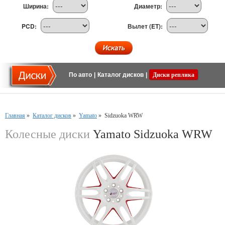
Ширина:
Диаметр:
PCD:
Вылет (ET):
По авто
|
Каталог дисков
|
Диски реплика
Главная
»
Каталог дисков
»
Yamato
»
Sidzuoka WRW
Колесные диски
Yamato Sidzuoka WRW