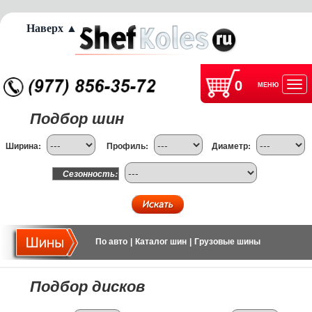
Наверх ▲
0
МЕНЮ
Отк
Подбор шин
нав
Ширина:
Профиль:
Диаметр:
Сезонность:
По авто
|
Каталог шин
|
Грузовые шины
Подбор дисков