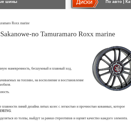
ые шины
По авто
|
Ка
uramaro Roxx marine
Sakanowe-no Tamuramaro Roxx marine
ичную маневренность, бесшумный и плавный ход,
ачиваемых на топливо, на восполнение и восстановление
мобиля.
жность.
 плавности линий дизайна литых колес с легкостью и прочностью кованных, которое
ORMING
.
еляться из толпы, выйдут за рамки стереотипов и оценят качество каждого элемента.