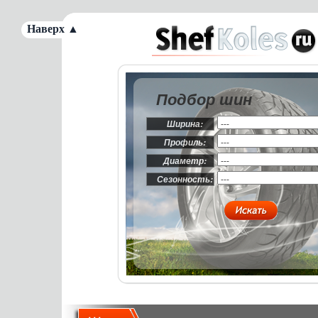
Наверх ▲
Подбор шин
Ширина:
Профиль:
Диаметр:
Сезонность: