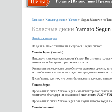
По авто
|
Каталог шин
|
Грузов
Главная
»
Каталог дисков
»
Yamato
»
Segun Sakanowe-no Tam
Колесные диски
Yamato Segun 
Перейти к размерам
На данный момент компания выпускает 3 серии дисков:
Yamato Japan (Yamato)
Используя литые колесные диски Yamato, Вы отметите их отл
возможность быстрого торможения и старта.
Эти неоценимые качества способствуют экономии средств, затр
автомобильных систем, и как следствие продлению жизни авто
Диски Yamato для тех, кто ценит безопасность, качество и наде
Yamato Segun
Премиальные диски Yamato Segun - это неповторимое сочетание
достигается благодаря инновационной
технологии FLOW F
Премиальные диски Yamato Segun для людей, которые будут выд
Yamato Samurai