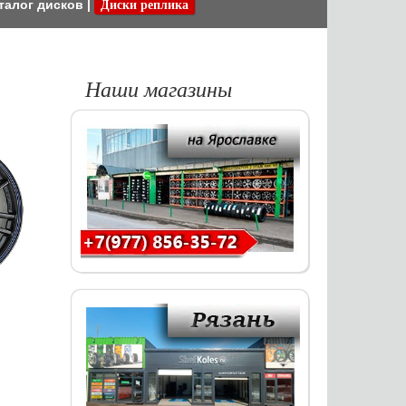
талог дисков
|
Диски реплика
Наши магазины