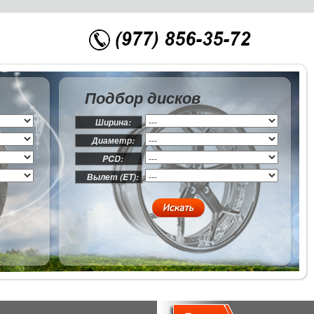
Подбор дисков
Ширина:
Диаметр:
PCD:
Вылет (ET):