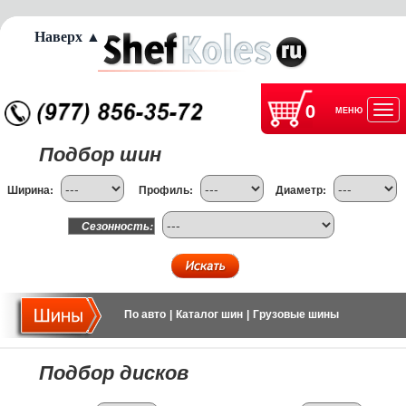
Наверх ▲
0
МЕНЮ
Отк
Подбор шин
нав
Ширина:
Профиль:
Диаметр:
Сезонность:
По авто
|
Каталог шин
|
Грузовые шины
Подбор дисков