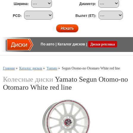
Ширина:
Диаметр:
PCD:
Вылет (ET):
По авто
|
Каталог дисков
|
Диски реплика
Главная
»
Каталог дисков
»
Yamato
»
Segun Otomo-no Otomaro White red line
Колесные диски
Yamato Segun Otomo-no
Otomaro White red line