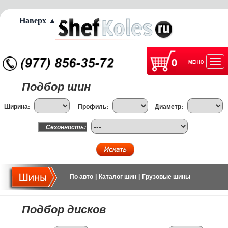
Наверх ▲
0
МЕНЮ
Отк
Подбор шин
нав
Ширина:
Профиль:
Диаметр:
Сезонность:
По авто
|
Каталог шин
|
Грузовые шины
Подбор дисков