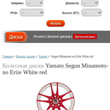
Ширина:
Диаметр:
PCD:
Вылет (ET):
По авто
|
Каталог дисков
|
Диски реплика
Главная
»
Каталог дисков
»
Yamato
»
Segun Minamoto-no Eriie White red
Колесные диски
Yamato Segun Minamoto-
no Eriie White red