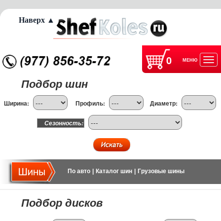
Наверх ▲
0
МЕНЮ
Отк
Подбор шин
нав
Ширина:
Профиль:
Диаметр:
Сезонность:
По авто
|
Каталог шин
|
Грузовые шины
Подбор дисков