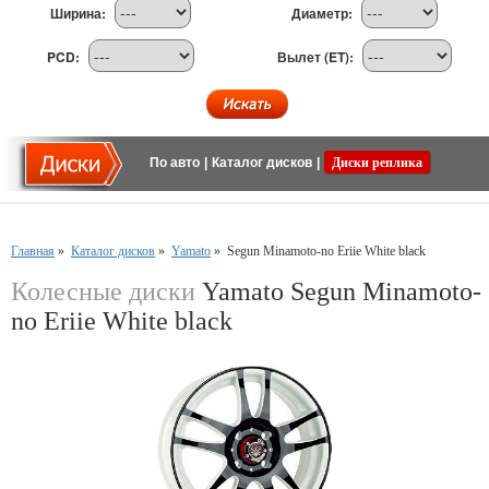
Ширина:
Диаметр:
PCD:
Вылет (ET):
По авто
|
Каталог дисков
|
Диски реплика
Главная
»
Каталог дисков
»
Yamato
»
Segun Minamoto-no Eriie White black
Колесные диски
Yamato Segun Minamoto-
no Eriie White black