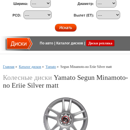
Ширина:
Диаметр:
PCD:
Вылет (ET):
По авто
|
Каталог дисков
|
Диски реплика
Главная
»
Каталог дисков
»
Yamato
»
Segun Minamoto-no Eriie Silver matt
Колесные диски
Yamato Segun Minamoto-
no Eriie Silver matt