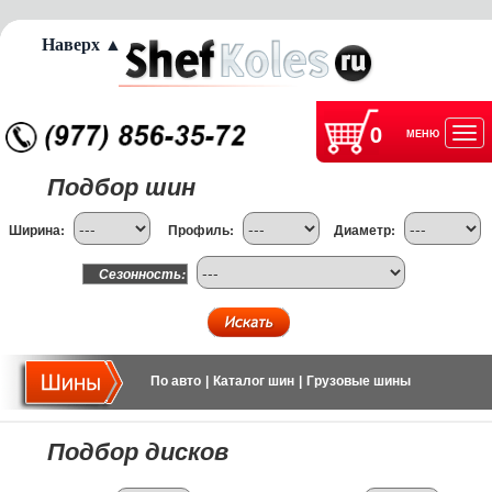
Наверх ▲
0
МЕНЮ
Отк
Подбор шин
нав
Ширина:
Профиль:
Диаметр:
Сезонность:
По авто
|
Каталог шин
|
Грузовые шины
Подбор дисков